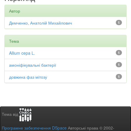
Автор
Демченко, Анатолій Михайлович
1
Тема
Allium cepa L.
1
амоніфікувальні бактерії
1
довжина фаз мітозу
1
Тема від
Програмне забезпечення DSpace
Авторські права © 2002-