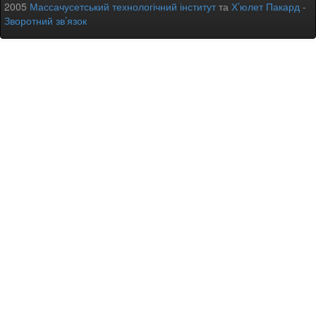
2005
Массачусетський технологічний інститут
та
Х’юлет Пакард
-
Зворотний зв’язок