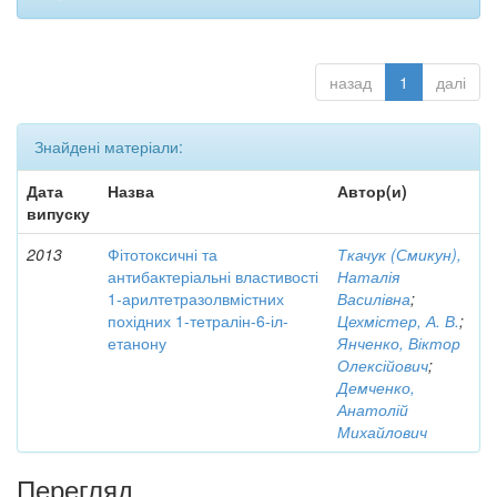
назад
1
далі
Знайдені матеріали:
Дата
Назва
Автор(и)
випуску
2013
Фітотоксичні та
Ткачук (Смикун),
антибактеріальні властивості
Наталія
1-арилтетразолвмістних
Василівна
;
похідних 1-тетралін-6-іл-
Цехмістер, А. В.
;
етанону
Янченко, Віктор
Олексійович
;
Демченко,
Анатолій
Михайлович
Перегляд