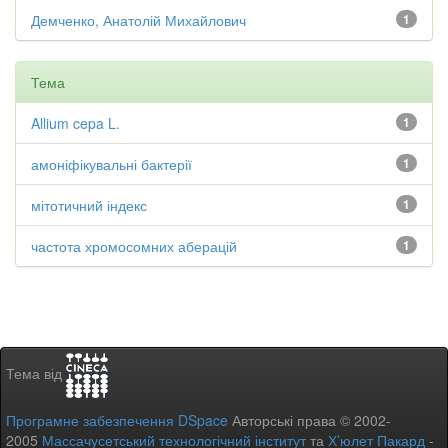
Демченко, Анатолій Михайлович
1
Тема
Allium cepa L.
1
амоніфікувальні бактерії
1
мітотичний індекс
1
частота хромосомних аберацій
1
Тема від
Програмне забезпечення DSpace
Авторські права © 2002-
2005
Массачусетський технологічний інститут
та
Х’юлет Пакард
-