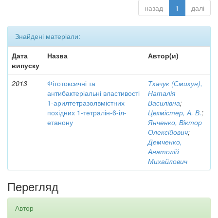
назад
1
далі
Знайдені матеріали:
Дата
Назва
Автор(и)
випуску
2013
Фітотоксичні та
Ткачук (Смикун),
антибактеріальні властивості
Наталія
1-арилтетразолвмістних
Василівна
;
похідних 1-тетралін-6-іл-
Цехмістер, А. В.
;
етанону
Янченко, Віктор
Олексійович
;
Демченко,
Анатолій
Михайлович
Перегляд
Автор