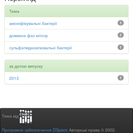
Тема
амоніфікувальні бактерії
1
довжина фаз мітозу
1
сульфатвідновлювальні бактерії
1
за датою випуску
2013
1
Тема від
Програмне забезпечення DSpace
Авторські права © 2002-