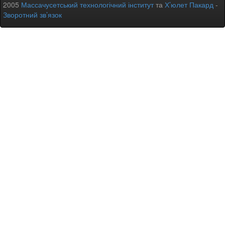
2005
Массачусетський технологічний інститут
та
Х’юлет Пакард
-
Зворотний зв’язок