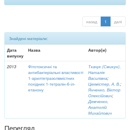
назад
1
далі
Знайдені матеріали:
Дата
Назва
Автор(и)
випуску
2013
Фітотоксичні та
Ткачук (Смикун),
антибактеріальні властивості
Наталія
1-арилтетразолвмістних
Василівна
;
похідних 1-тетралін-6-іл-
Цехмістер, А. В.
;
етанону
Янченко, Віктор
Олексійович
;
Демченко,
Анатолій
Михайлович
Перегляд