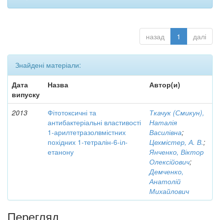
назад
1
далі
Знайдені матеріали:
Дата
Назва
Автор(и)
випуску
2013
Фітотоксичні та
Ткачук (Смикун),
антибактеріальні властивості
Наталія
1-арилтетразолвмістних
Василівна
;
похідних 1-тетралін-6-іл-
Цехмістер, А. В.
;
етанону
Янченко, Віктор
Олексійович
;
Демченко,
Анатолій
Михайлович
Перегляд