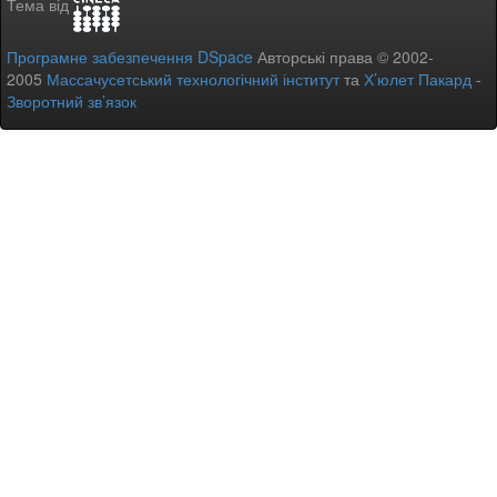
Тема від
Програмне забезпечення DSpace
Авторські права © 2002-
2005
Массачусетський технологічний інститут
та
Х’юлет Пакард
-
Зворотний зв’язок