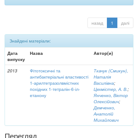
назад
1
далі
Знайдені матеріали:
Дата
Назва
Автор(и)
випуску
2013
Фітотоксичні та
Ткачук (Смикун),
антибактеріальні властивості
Наталія
1-арилтетразолвмістних
Василівна
;
похідних 1-тетралін-6-іл-
Цехмістер, А. В.
;
етанону
Янченко, Віктор
Олексійович
;
Демченко,
Анатолій
Михайлович
Перегляд