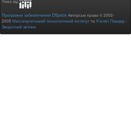
Тема від
Програмне забезпечення DSpace
Авторські права © 2002-
2005
Массачусетський технологічний інститут
та
Х’юлет Пакард
-
Зворотний зв’язок