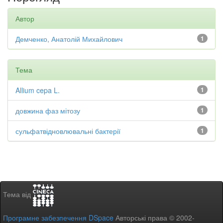
Автор
Демченко, Анатолій Михайлович
1
Тема
Allium cepa L.
1
довжина фаз мітозу
1
сульфатвідновлювальні бактерії
1
Тема від
Програмне забезпечення DSpace
Авторські права © 2002-