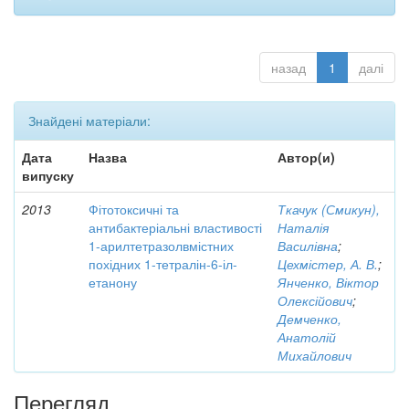
назад
1
далі
Знайдені матеріали:
Дата
Назва
Автор(и)
випуску
2013
Фітотоксичні та
Ткачук (Смикун),
антибактеріальні властивості
Наталія
1-арилтетразолвмістних
Василівна
;
похідних 1-тетралін-6-іл-
Цехмістер, А. В.
;
етанону
Янченко, Віктор
Олексійович
;
Демченко,
Анатолій
Михайлович
Перегляд