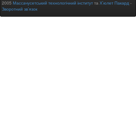
2005
Массачусетський технологічний інститут
та
Х’юлет Пакард
-
Зворотний зв’язок