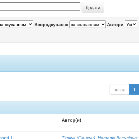
Впорядкування
Автори
назад
1
Автор(и)
вості 1-
Ткачук (Смикун), Наталія Василівна
;