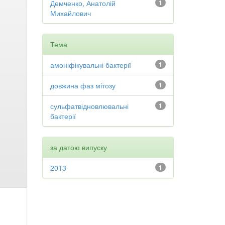
Демченко, Анатолій
1
Михайлович
Тема
амоніфікувальні бактерії
1
довжина фаз мітозу
1
сульфатвідновлювальні
1
бактерії
за датою випуску
2013
1