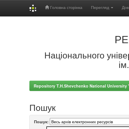
Головна сторінка
Перегляд
Дов
Skip
navigation
РЕ
Національного універ
ім
Repository T.H.Shevchenko National University
Пошук
Пошук: