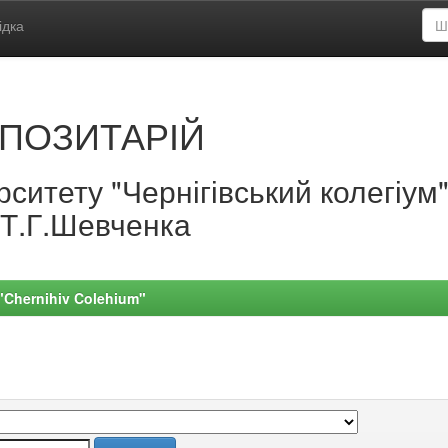
ідка
ПОЗИТАРІЙ
ситету "Чернігівський колегіум
.Т.Г.Шевченка
 "Chernihiv Colehium"