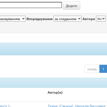
Впорядкування
Автори
назад
1
Автор(и)
вості 1-
Ткачук (Смикун), Наталія Василівна
;