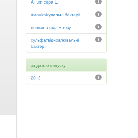
Allium cepa L.
1
амоніфікувальні бактерії
1
довжина фаз мітозу
1
сульфатвідновлювальні
1
бактерії
за датою випуску
2013
1