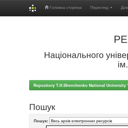
Головна сторінка
Перегляд
Дов
Skip
navigation
РЕ
Національного універ
ім
Repository T.H.Shevchenko National University
Пошук
Пошук: