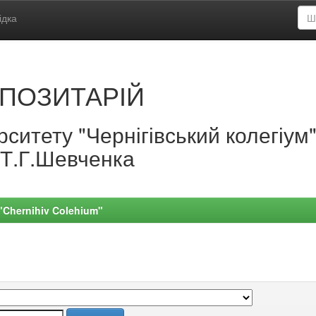
ідка
ПОЗИТАРІЙ
ситету "Чернігівський колегіум
.Т.Г.Шевченка
 "Chernihiv Colehium"