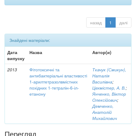
назад
1
далі
Знайдені матеріали:
Дата
Назва
Автор(и)
випуску
2013
Фітотоксичні та
Ткачук (Смикун),
антибактеріальні властивості
Наталія
1-арилтетразолвмістних
Василівна
;
похідних 1-тетралін-6-іл-
Цехмістер, А. В.
;
етанону
Янченко, Віктор
Олексійович
;
Демченко,
Анатолій
Михайлович
Перегляд