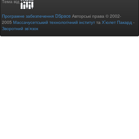
Тема від
Програмне забезпечення DSpace
Авторські права © 2002-
2005
Массачусетський технологічний інститут
та
Х’юлет Пакард
-
Зворотний зв’язок