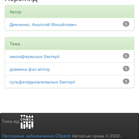
Автор
Демченко, Анатолій Михайлович
1
Тема
амоніфікувальні бактерії
1
довжина фаз мітозу
1
сульфатвідновлювальні бактерії
1
Тема від
Програмне забезпечення DSpace
Авторські права © 2002-