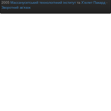
2005
Массачусетський технологічний інститут
та
Х’юлет Пакард
-
Зворотний зв’язок