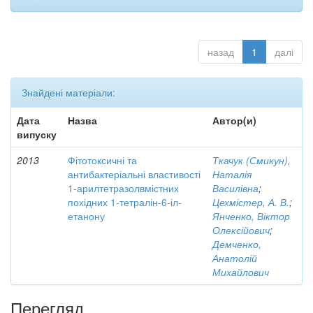
назад
1
далі
Знайдені матеріали:
Дата
Назва
Автор(и)
випуску
2013
Фітотоксичні та
Ткачук (Смикун),
антибактеріальні властивості
Наталія
1-арилтетразолвмістних
Василівна
;
похідних 1-тетралін-6-іл-
Цехмістер, А. В.
;
етанону
Янченко, Віктор
Олексійович
;
Демченко,
Анатолій
Михайлович
Перегляд