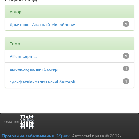
Автор
Демченко, Анатолій Михайлович
1
Тема
Allium cepa L.
1
амоніфікувальні бактерії
1
сульфатвідновлювальні бактерії
1
Тема від
Програмне забезпечення DSpace
Авторські права © 2002-