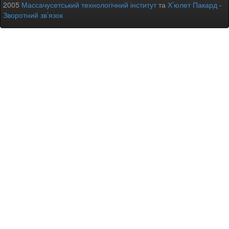
2005
Массачусетський технологічний інститут
та
Х’юлет Пакард
-
Зворотний зв’язок