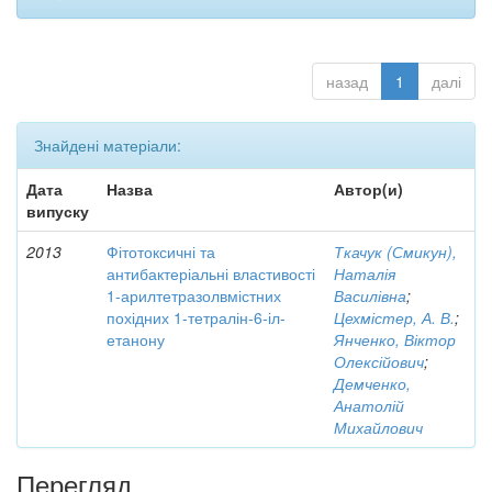
назад
1
далі
Знайдені матеріали:
Дата
Назва
Автор(и)
випуску
2013
Фітотоксичні та
Ткачук (Смикун),
антибактеріальні властивості
Наталія
1-арилтетразолвмістних
Василівна
;
похідних 1-тетралін-6-іл-
Цехмістер, А. В.
;
етанону
Янченко, Віктор
Олексійович
;
Демченко,
Анатолій
Михайлович
Перегляд