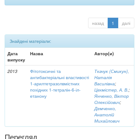
назад
1
далі
Знайдені матеріали:
Дата
Назва
Автор(и)
випуску
2013
Фітотоксичні та
Ткачук (Смикун),
антибактеріальні властивості
Наталія
1-арилтетразолвмістних
Василівна
;
похідних 1-тетралін-6-іл-
Цехмістер, А. В.
;
етанону
Янченко, Віктор
Олексійович
;
Демченко,
Анатолій
Михайлович
Перегляд