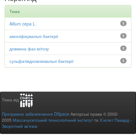
Тема
Allium cepa L.
1
амоніфікувальні бактерії
1
довжина фаз мітозу
1
сульфатвідновлювальні бактерії
1
Тема від
Програмне забезпечення DSpace
Авторські права © 2002-
2005
Массачусетський технологічний інститут
та
Х’юлет Пакард
-
Зворотний зв’язок