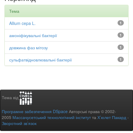
Тема
Allium cepa L.
1
амоніфікувальні бактерії
1
довжина фаз мітозу
1
сульфатвідновлювальні бактерії
1
Тема від
Програмне забезпечення DSpace
Авторські права © 2002-
2005
Массачусетський технологічний інститут
та
Х’юлет Пакард
-
Зворотний зв’язок