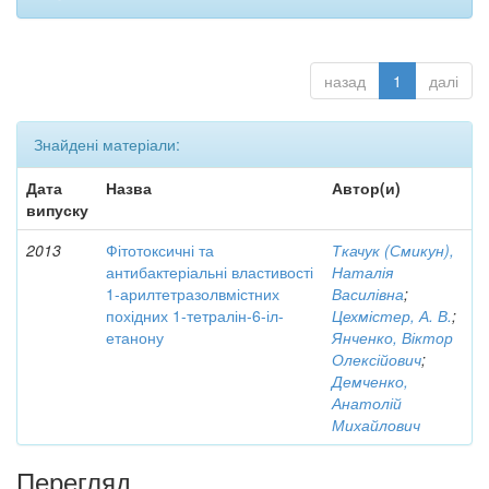
назад
1
далі
Знайдені матеріали:
Дата
Назва
Автор(и)
випуску
2013
Фітотоксичні та
Ткачук (Смикун),
антибактеріальні властивості
Наталія
1-арилтетразолвмістних
Василівна
;
похідних 1-тетралін-6-іл-
Цехмістер, А. В.
;
етанону
Янченко, Віктор
Олексійович
;
Демченко,
Анатолій
Михайлович
Перегляд