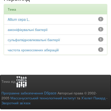
Тема
Allium cepa L.
1
амоніфікувальні бактерії
1
сульфатвідновлювальні бактерії
1
частота хромосомних аберацій
1
Тема від
Програмне забезпечення DSpace
Авторські права © 2002-
2005
Массачусетський технологічний інститут
та
Х’юлет Пакард
-
Зворотний зв’язок