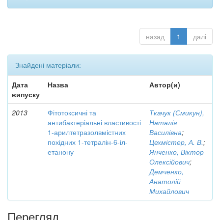
назад
1
далі
Знайдені матеріали:
Дата
Назва
Автор(и)
випуску
2013
Фітотоксичні та
Ткачук (Смикун),
антибактеріальні властивості
Наталія
1-арилтетразолвмістних
Василівна
;
похідних 1-тетралін-6-іл-
Цехмістер, А. В.
;
етанону
Янченко, Віктор
Олексійович
;
Демченко,
Анатолій
Михайлович
Перегляд