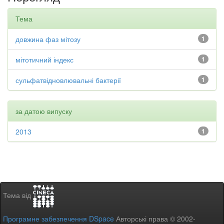
Тема
довжина фаз мітозу
1
мітотичний індекс
1
сульфатвідновлювальні бактерії
1
за датою випуску
2013
1
Тема від
Програмне забезпечення DSpace
Авторські права © 2002-