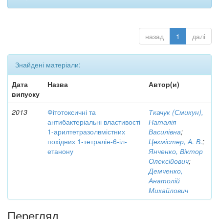
назад
1
далі
Знайдені матеріали:
Дата
Назва
Автор(и)
випуску
2013
Фітотоксичні та
Ткачук (Смикун),
антибактеріальні властивості
Наталія
1-арилтетразолвмістних
Василівна
;
похідних 1-тетралін-6-іл-
Цехмістер, А. В.
;
етанону
Янченко, Віктор
Олексійович
;
Демченко,
Анатолій
Михайлович
Перегляд