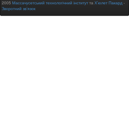
2005
Массачусетський технологічний інститут
та
Х’юлет Пакард
-
Зворотний зв’язок