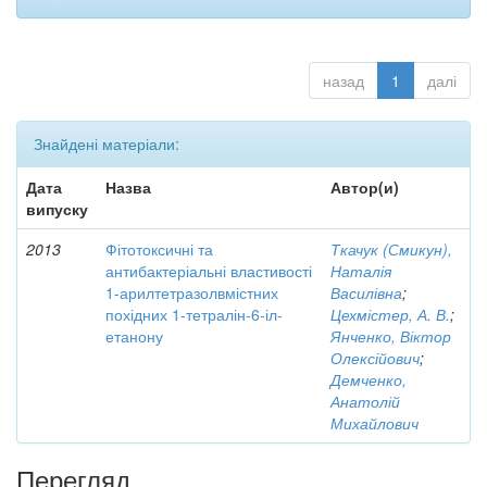
назад
1
далі
Знайдені матеріали:
Дата
Назва
Автор(и)
випуску
2013
Фітотоксичні та
Ткачук (Смикун),
антибактеріальні властивості
Наталія
1-арилтетразолвмістних
Василівна
;
похідних 1-тетралін-6-іл-
Цехмістер, А. В.
;
етанону
Янченко, Віктор
Олексійович
;
Демченко,
Анатолій
Михайлович
Перегляд