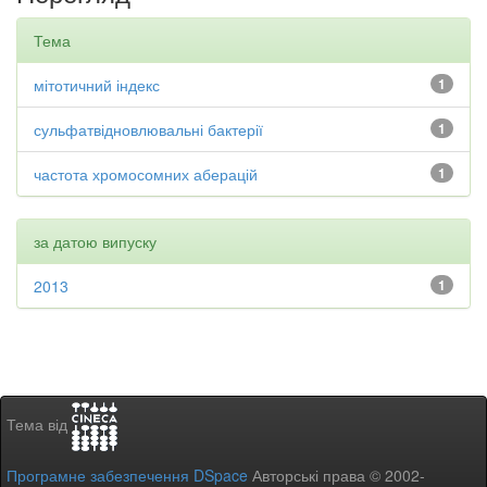
Тема
мітотичний індекс
1
сульфатвідновлювальні бактерії
1
частота хромосомних аберацій
1
за датою випуску
2013
1
Тема від
Програмне забезпечення DSpace
Авторські права © 2002-