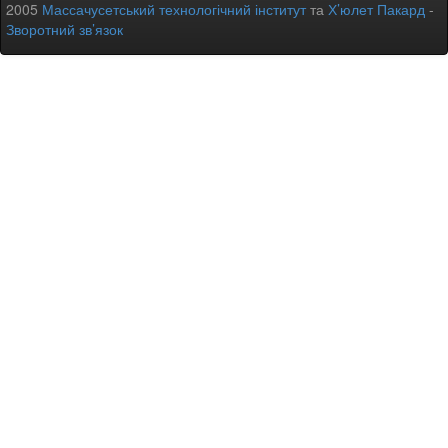
2005
Массачусетський технологічний інститут
та
Х’юлет Пакард
-
Зворотний зв’язок