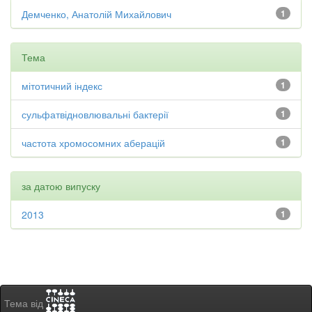
Демченко, Анатолій Михайлович
1
Тема
мітотичний індекс
1
сульфатвідновлювальні бактерії
1
частота хромосомних аберацій
1
за датою випуску
2013
1
Тема від