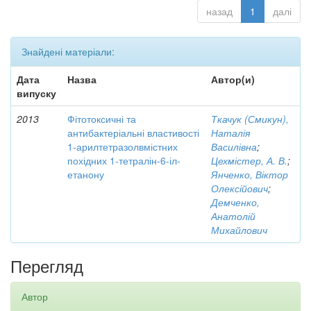
назад
1
далі
Знайдені матеріали:
Дата
Назва
Автор(и)
випуску
2013
Фітотоксичні та
Ткачук (Смикун),
антибактеріальні властивості
Наталія
1-арилтетразолвмістних
Василівна
;
похідних 1-тетралін-6-іл-
Цехмістер, А. В.
;
етанону
Янченко, Віктор
Олексійович
;
Демченко,
Анатолій
Михайлович
Перегляд
Автор