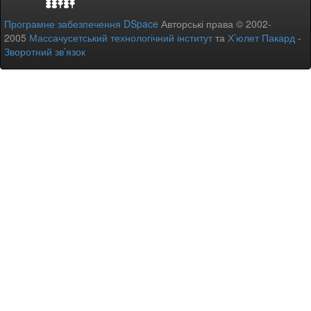
Програмне забезпечення DSpace
Авторські права © 2002-
2005
Массачусетський технологічний інститут
та
Х’юлет Пакард
-
Зворотний зв’язок