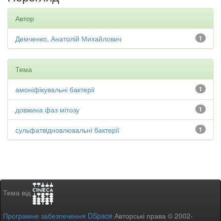
Автор
Демченко, Анатолій Михайлович
1
Тема
амоніфікувальні бактерії
1
довжина фаз мітозу
1
сульфатвідновлювальні бактерії
1
Тема від
Програмне забезпечення DSpace
Авторські права © 2002-