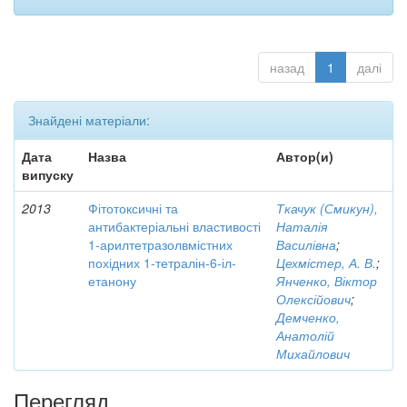
назад
1
далі
Знайдені матеріали:
Дата
Назва
Автор(и)
випуску
2013
Фітотоксичні та
Ткачук (Смикун),
антибактеріальні властивості
Наталія
1-арилтетразолвмістних
Василівна
;
похідних 1-тетралін-6-іл-
Цехмістер, А. В.
;
етанону
Янченко, Віктор
Олексійович
;
Демченко,
Анатолій
Михайлович
Перегляд