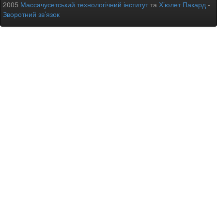
2005
Массачусетський технологічний інститут
та
Х’юлет Пакард
-
Зворотний зв’язок