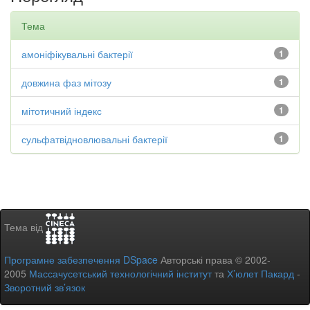
Тема
амоніфікувальні бактерії
1
довжина фаз мітозу
1
мітотичний індекс
1
сульфатвідновлювальні бактерії
1
Тема від
Програмне забезпечення DSpace
Авторські права © 2002-
2005
Массачусетський технологічний інститут
та
Х’юлет Пакард
-
Зворотний зв’язок