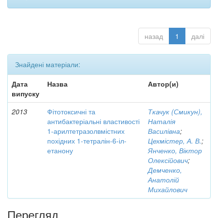
назад
1
далі
Знайдені матеріали:
Дата
Назва
Автор(и)
випуску
2013
Фітотоксичні та
Ткачук (Смикун),
антибактеріальні властивості
Наталія
1-арилтетразолвмістних
Василівна
;
похідних 1-тетралін-6-іл-
Цехмістер, А. В.
;
етанону
Янченко, Віктор
Олексійович
;
Демченко,
Анатолій
Михайлович
Перегляд