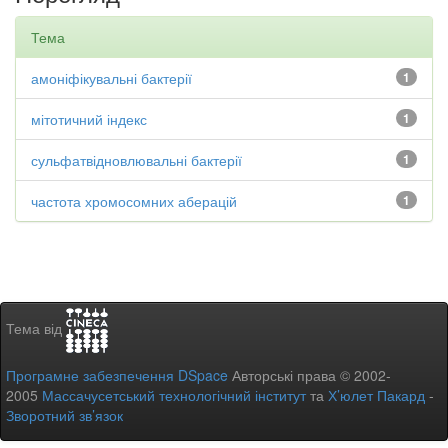
Тема
амоніфікувальні бактерії
1
мітотичний індекс
1
сульфатвідновлювальні бактерії
1
частота хромосомних аберацій
1
Тема від
Програмне забезпечення DSpace
Авторські права © 2002-
2005
Массачусетський технологічний інститут
та
Х’юлет Пакард
-
Зворотний зв’язок