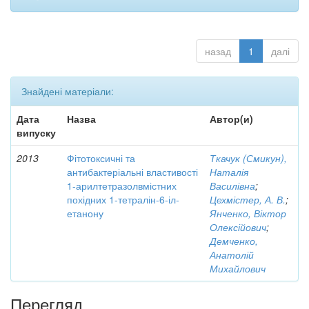
назад
1
далі
Знайдені матеріали:
Дата
Назва
Автор(и)
випуску
2013
Фітотоксичні та
Ткачук (Смикун),
антибактеріальні властивості
Наталія
1-арилтетразолвмістних
Василівна
;
похідних 1-тетралін-6-іл-
Цехмістер, А. В.
;
етанону
Янченко, Віктор
Олексійович
;
Демченко,
Анатолій
Михайлович
Перегляд