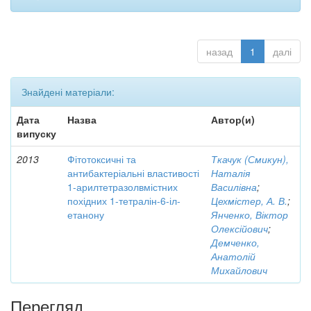
назад
1
далі
Знайдені матеріали:
Дата
Назва
Автор(и)
випуску
2013
Фітотоксичні та
Ткачук (Смикун),
антибактеріальні властивості
Наталія
1-арилтетразолвмістних
Василівна
;
похідних 1-тетралін-6-іл-
Цехмістер, А. В.
;
етанону
Янченко, Віктор
Олексійович
;
Демченко,
Анатолій
Михайлович
Перегляд