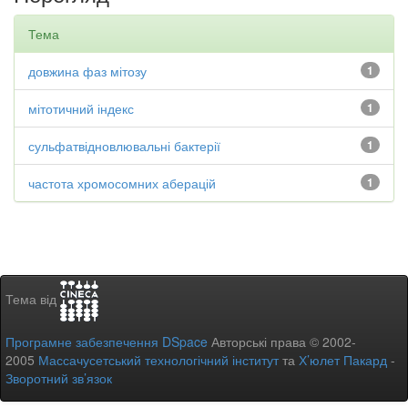
Тема
довжина фаз мітозу
1
мітотичний індекс
1
сульфатвідновлювальні бактерії
1
частота хромосомних аберацій
1
Тема від
Програмне забезпечення DSpace
Авторські права © 2002-
2005
Массачусетський технологічний інститут
та
Х’юлет Пакард
-
Зворотний зв’язок