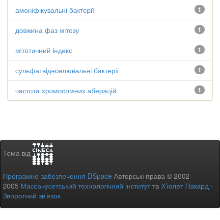
амоніфікувальні бактерії
1
довжина фаз мітозу
1
мітотичний індекс
1
сульфатвідновлювальні бактерії
1
частота хромосомних аберацій
1
Тема від
Програмне забезпечення DSpace
Авторські права © 2002-
2005
Массачусетський технологічний інститут
та
Х’юлет Пакард
-
Зворотний зв’язок