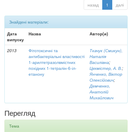
назад
1
далі
Знайдені матеріали:
Дата
Назва
Автор(и)
випуску
2013
Фітотоксичні та
Ткачук (Смикун),
антибактеріальні властивості
Наталія
1-арилтетразолвмістних
Василівна
;
похідних 1-тетралін-6-іл-
Цехмістер, А. В.
;
етанону
Янченко, Віктор
Олексійович
;
Демченко,
Анатолій
Михайлович
Перегляд
Тема