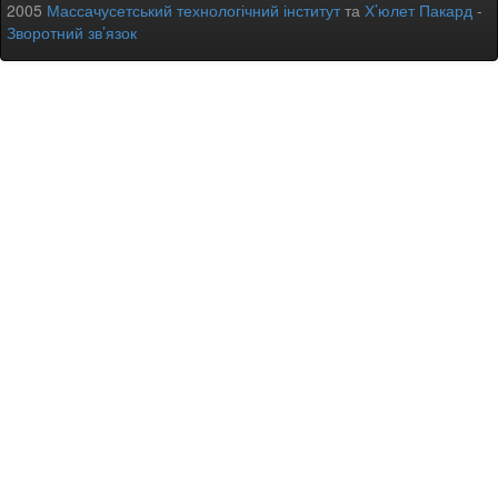
2005
Массачусетський технологічний інститут
та
Х’юлет Пакард
-
Зворотний зв’язок