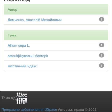
Автор
Демченко, Анатолій Михайлович
1
Тема
Allium cepa L.
1
амоніфікувальні бактерії
1
мітотичний індекс
1
Тема від
Програмне забезпечення DSpace
Авторські права © 2002-