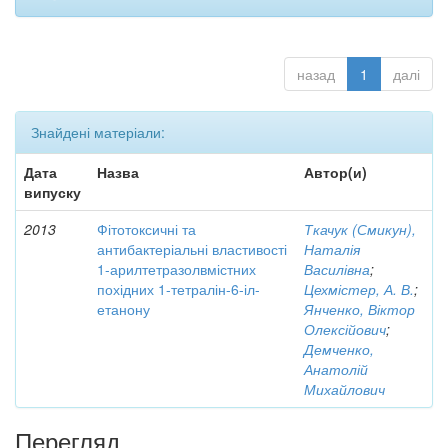
назад
1
далі
Знайдені матеріали:
Дата
Назва
Автор(и)
випуску
2013
Фітотоксичні та
Ткачук (Смикун),
антибактеріальні властивості
Наталія
1-арилтетразолвмістних
Василівна
;
похідних 1-тетралін-6-іл-
Цехмістер, А. В.
;
етанону
Янченко, Віктор
Олексійович
;
Демченко,
Анатолій
Михайлович
Перегляд