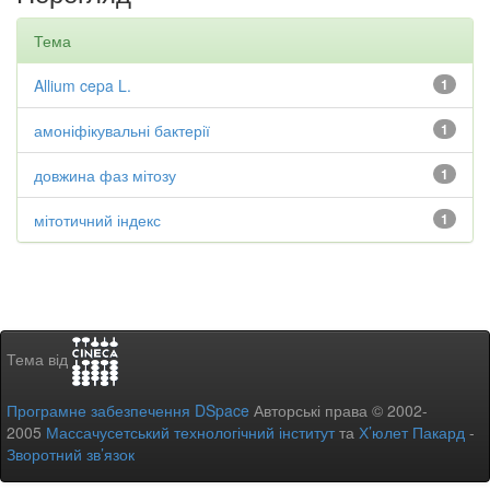
Тема
Allium cepa L.
1
амоніфікувальні бактерії
1
довжина фаз мітозу
1
мітотичний індекс
1
Тема від
Програмне забезпечення DSpace
Авторські права © 2002-
2005
Массачусетський технологічний інститут
та
Х’юлет Пакард
-
Зворотний зв’язок