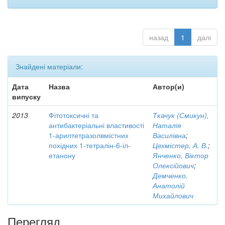
назад
1
далі
Знайдені матеріали:
Дата
Назва
Автор(и)
випуску
2013
Фітотоксичні та
Ткачук (Смикун),
антибактеріальні властивості
Наталія
1-арилтетразолвмістних
Василівна
;
похідних 1-тетралін-6-іл-
Цехмістер, А. В.
;
етанону
Янченко, Віктор
Олексійович
;
Демченко,
Анатолій
Михайлович
Перегляд