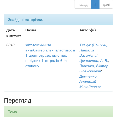
назад
1
далі
Знайдені матеріали:
Дата
Назва
Автор(и)
випуску
2013
Фітотоксичні та
Ткачук (Смикун),
антибактеріальні властивості
Наталія
1-арилтетразолвмістних
Василівна
;
похідних 1-тетралін-6-іл-
Цехмістер, А. В.
;
етанону
Янченко, Віктор
Олексійович
;
Демченко,
Анатолій
Михайлович
Перегляд
Тема