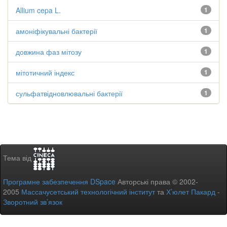
Allium cepa L.
1
амоніфікувальні бактерії
1
довжина фаз мітозу
1
мітотичний індекс
1
сульфатвідновлювальні бактерії
1
Тема від
Програмне забезпечення DSpace
Авторські права © 2002-
2005
Массачусетський технологічний інститут
та
Х’юлет Пакард
-
Зворотний зв’язок