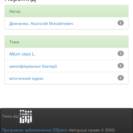
Автор
Демченко, Анатолій Михайлович
1
Тема
Allium cepa L.
1
амоніфікувальні бактерії
1
мітотичний індекс
1
Тема від
Програмне забезпечення DSpace
Авторські права © 2002-