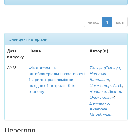
назад
1
далі
Знайдені матеріали:
Дата
Назва
Автор(и)
випуску
2013
Фітотоксичні та
Ткачук (Смикун),
антибактеріальні властивості
Наталія
1-арилтетразолвмістних
Василівна
;
похідних 1-тетралін-6-іл-
Цехмістер, А. В.
;
етанону
Янченко, Віктор
Олексійович
;
Демченко,
Анатолій
Михайлович
Перегляд