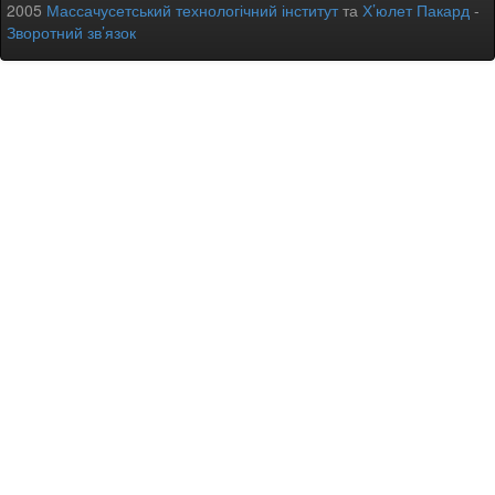
2005
Массачусетський технологічний інститут
та
Х’юлет Пакард
-
Зворотний зв’язок