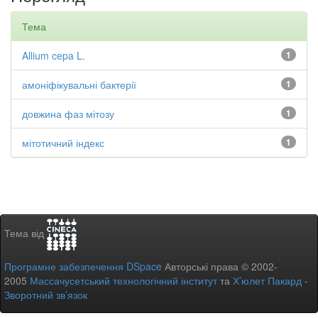
Тема
Allium cepa L.
1
амоніфікувальні бактерії
1
довжина фаз мітозу
1
мітотичний індекс
1
Тема від
Програмне забезпечення DSpace
Авторські права © 2002-
2005
Массачусетський технологічний інститут
та
Х’юлет Пакард
-
Зворотний зв’язок