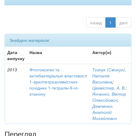
назад
1
далі
Знайдені матеріали:
Дата
Назва
Автор(и)
випуску
2013
Фітотоксичні та
Ткачук (Смикун),
антибактеріальні властивості
Наталія
1-арилтетразолвмістних
Василівна
;
похідних 1-тетралін-6-іл-
Цехмістер, А. В.
;
етанону
Янченко, Віктор
Олексійович
;
Демченко,
Анатолій
Михайлович
Перегляд