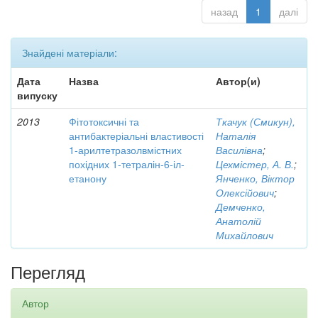
назад
1
далі
Знайдені матеріали:
Дата
Назва
Автор(и)
випуску
2013
Фітотоксичні та
Ткачук (Смикун),
антибактеріальні властивості
Наталія
1-арилтетразолвмістних
Василівна
;
похідних 1-тетралін-6-іл-
Цехмістер, А. В.
;
етанону
Янченко, Віктор
Олексійович
;
Демченко,
Анатолій
Михайлович
Перегляд
Автор