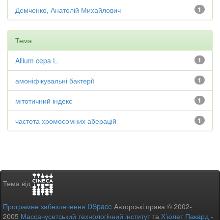
Демченко, Анатолій Михайлович
1
Тема
Allium cepa L.
1
амоніфікувальні бактерії
1
мітотичний індекс
1
частота хромосомних аберацій
1
Тема від
Програмне забезпечення DSpace
Авторські права © 2002-
2005
Массачусетський технологічний інститут
та
Х’юлет Пакард
-