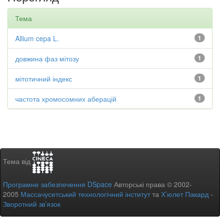
Тема
Allium cepa L.
1
довжина фаз мітозу
1
мітотичний індекс
1
частота хромосомних аберацій
1
Тема від
Програмне забезпечення DSpace
Авторські права © 2002-
2005
Массачусетський технологічний інститут
та
Х’юлет Пакард
-
Зворотний зв’язок