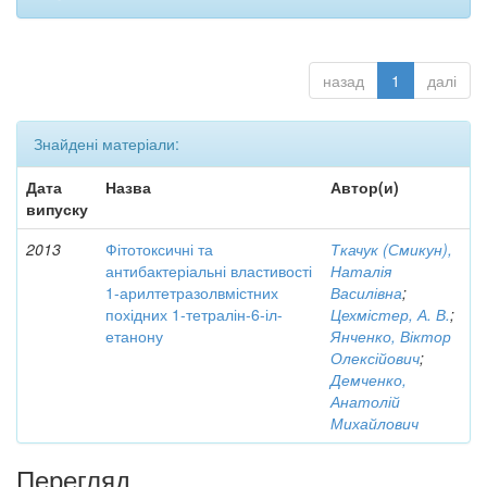
назад
1
далі
Знайдені матеріали:
Дата
Назва
Автор(и)
випуску
2013
Фітотоксичні та
Ткачук (Смикун),
антибактеріальні властивості
Наталія
1-арилтетразолвмістних
Василівна
;
похідних 1-тетралін-6-іл-
Цехмістер, А. В.
;
етанону
Янченко, Віктор
Олексійович
;
Демченко,
Анатолій
Михайлович
Перегляд