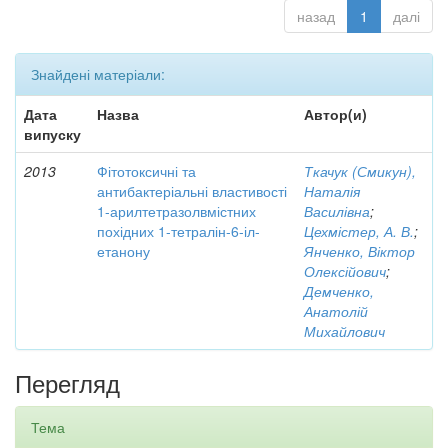
назад
1
далі
Знайдені матеріали:
Дата
Назва
Автор(и)
випуску
2013
Фітотоксичні та
Ткачук (Смикун),
антибактеріальні властивості
Наталія
1-арилтетразолвмістних
Василівна
;
похідних 1-тетралін-6-іл-
Цехмістер, А. В.
;
етанону
Янченко, Віктор
Олексійович
;
Демченко,
Анатолій
Михайлович
Перегляд
Тема