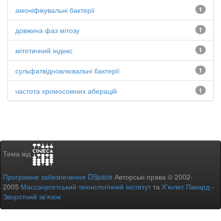
амоніфікувальні бактерії
1
довжина фаз мітозу
1
мітотичний індекс
1
сульфатвідновлювальні бактерії
1
частота хромосомних аберацій
1
Тема від
Програмне забезпечення DSpace
Авторські права © 2002-
2005
Массачусетський технологічний інститут
та
Х’юлет Пакард
-
Зворотний зв’язок