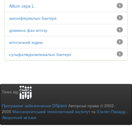
Allium cepa L.
1
амоніфікувальні бактерії
1
довжина фаз мітозу
1
мітотичний індекс
1
сульфатвідновлювальні бактерії
1
Тема від
Програмне забезпечення DSpace
Авторські права © 2002-
2005
Массачусетський технологічний інститут
та
Х’юлет Пакард
-
Зворотний зв’язок