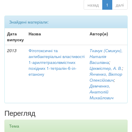
назад
1
далі
Знайдені матеріали:
Дата
Назва
Автор(и)
випуску
2013
Фітотоксичні та
Ткачук (Смикун),
антибактеріальні властивості
Наталія
1-арилтетразолвмістних
Василівна
;
похідних 1-тетралін-6-іл-
Цехмістер, А. В.
;
етанону
Янченко, Віктор
Олексійович
;
Демченко,
Анатолій
Михайлович
Перегляд
Тема