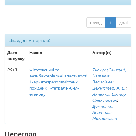
назад
1
далі
Знайдені матеріали:
Дата
Назва
Автор(и)
випуску
2013
Фітотоксичні та
Ткачук (Смикун),
антибактеріальні властивості
Наталія
1-арилтетразолвмістних
Василівна
;
похідних 1-тетралін-6-іл-
Цехмістер, А. В.
;
етанону
Янченко, Віктор
Олексійович
;
Демченко,
Анатолій
Михайлович
Перегляд