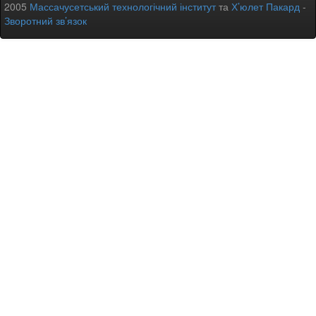
2005
Массачусетський технологічний інститут
та
Х’юлет Пакард
-
Зворотний зв’язок