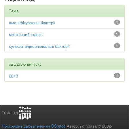
Тема
амоніфікувальні бактерії
1
мітотичний індекс
1
сульфатвідновлювальні бактерії
1
за датою випуску
2013
1
Тема від
Програмне забезпечення DSpace
Авторські права © 2002-