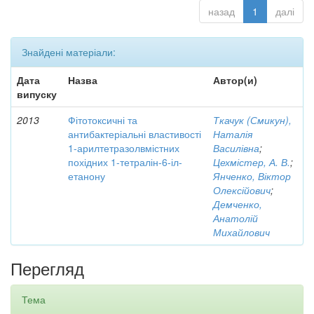
назад
1
далі
Знайдені матеріали:
Дата
Назва
Автор(и)
випуску
2013
Фітотоксичні та
Ткачук (Смикун),
антибактеріальні властивості
Наталія
1-арилтетразолвмістних
Василівна
;
похідних 1-тетралін-6-іл-
Цехмістер, А. В.
;
етанону
Янченко, Віктор
Олексійович
;
Демченко,
Анатолій
Михайлович
Перегляд
Тема