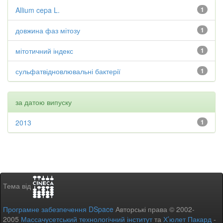
Allium cepa L.
1
довжина фаз мітозу
1
мітотичний індекс
1
сульфатвідновлювальні бактерії
1
за датою випуску
2013
1
Тема від
Програмне забезпечення DSpace
Авторські права © 2002-
2005
Массачусетський технологічний інститут
та
Х’юлет Пакард
-