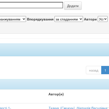
Впорядкування
Автори
назад
1
Автор(и)
вості 1-
Ткачук (Смикун), Наталія Василівна
;