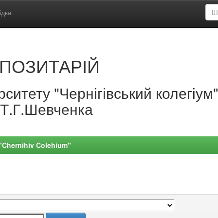
ідка
ПОЗИТАРІЙ
ситету "Чернігівський колегіум
.Т.Г.Шевченка
 "Chernihiv Colehium"