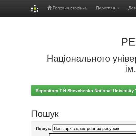
Головна сторінка
Перегляд
Дов
Skip
navigation
РЕ
Національного універ
ім
Repository T.H.Shevchenko National University
Пошук
Пошук: