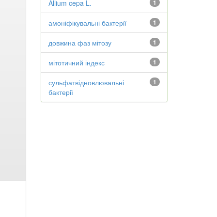
Allium cepa L.
1
амоніфікувальні бактерії
1
довжина фаз мітозу
1
мітотичний індекс
1
сульфатвідновлювальні
1
бактерії