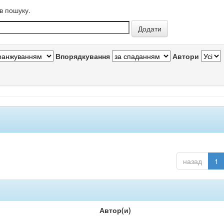
в пошуку.
Впорядкування
Автори
назад
1
Автор(и)