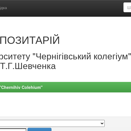
ідка
ПОЗИТАРІЙ
ситету "Чернігівський колегіум
.Т.Г.Шевченка
 "Chernihiv Colehium"