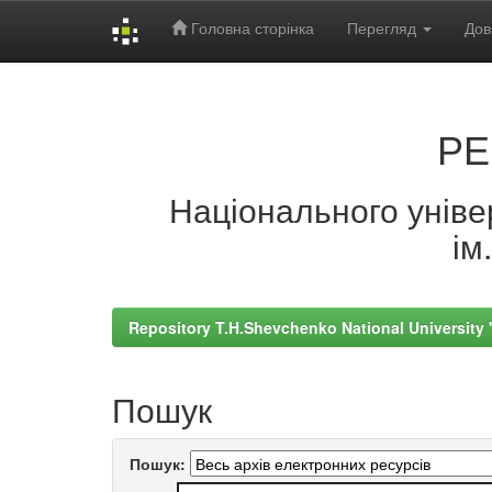
Головна сторінка
Перегляд
Дов
Skip
navigation
РЕ
Національного універ
ім
Repository T.H.Shevchenko National University
Пошук
Пошук: