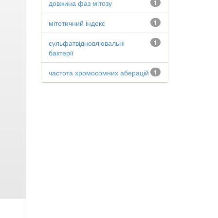
довжина фаз мітозу
1
мітотичний індекс
1
сульфатвідновлювальні
1
бактерії
частота хромосомних аберацій
1