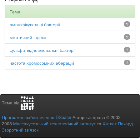
Тема
амоніфікувальні бактерії
1
мітотичний індекс
1
сульфатвідновлювальні бактерії
1
частота хромосомних аберацій
1
Тема від
Програмне забезпечення DSpace
Авторські права © 2002-
2005
Массачусетський технологічний інститут
та
Х’юлет Пакард
-
Зворотний зв’язок