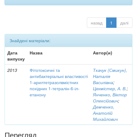
назад
1
далі
Знайдені матеріали:
Дата
Назва
Автор(и)
випуску
2013
Фітотоксичні та
Ткачук (Смикун),
антибактеріальні властивості
Наталія
1-арилтетразолвмістних
Василівна
;
похідних 1-тетралін-6-іл-
Цехмістер, А. В.
;
етанону
Янченко, Віктор
Олексійович
;
Демченко,
Анатолій
Михайлович
Перегляд