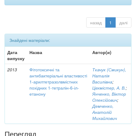
назад
1
далі
Знайдені матеріали:
Дата
Назва
Автор(и)
випуску
2013
Фітотоксичні та
Ткачук (Смикун),
антибактеріальні властивості
Наталія
1-арилтетразолвмістних
Василівна
;
похідних 1-тетралін-6-іл-
Цехмістер, А. В.
;
етанону
Янченко, Віктор
Олексійович
;
Демченко,
Анатолій
Михайлович
Перегляд