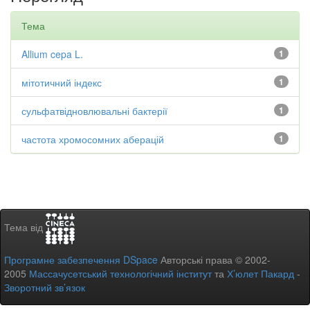
Тема
Allium cepa L.
1
мітотичний індекс
1
сульфатвідновлювальні бактерії
1
частота хромосомних аберацій
1
Тема від
Програмне забезпечення DSpace
Авторські права © 2002-
2005
Массачусетський технологічний інститут
та
Х’юлет Пакард
-
Зворотний зв’язок