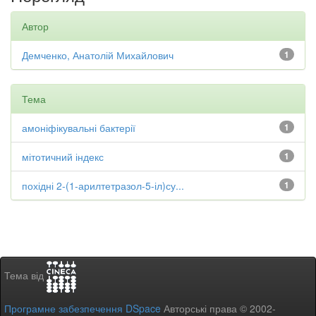
Автор
Демченко, Анатолій Михайлович
1
Тема
амоніфікувальні бактерії
1
мітотичний індекс
1
похідні 2-(1-арилтетразол-5-іл)су...
1
Тема від
Програмне забезпечення DSpace
Авторські права © 2002-