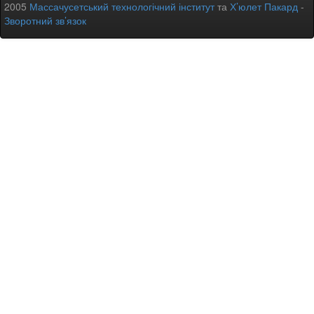
2005
Массачусетський технологічний інститут
та
Х’юлет Пакард
-
Зворотний зв’язок