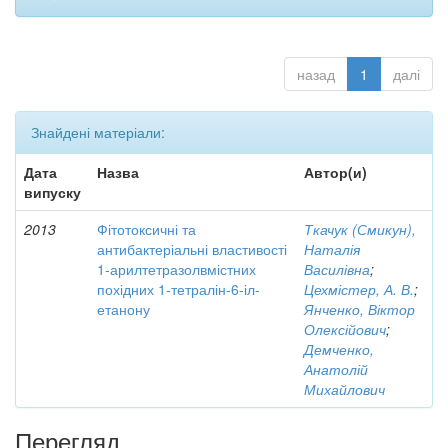
назад
1
далі
Знайдені матеріали:
Дата
Назва
Автор(и)
випуску
2013
Фітотоксичні та
Ткачук (Смикун),
антибактеріальні властивості
Наталія
1-арилтетразолвмістних
Василівна
;
похідних 1-тетралін-6-іл-
Цехмістер, А. В.
;
етанону
Янченко, Віктор
Олексійович
;
Демченко,
Анатолій
Михайлович
Перегляд