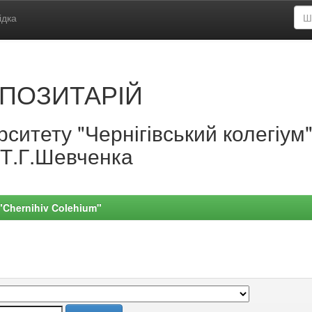
ідка
ПОЗИТАРІЙ
ситету "Чернігівський колегіум
.Т.Г.Шевченка
 "Chernihiv Colehium"