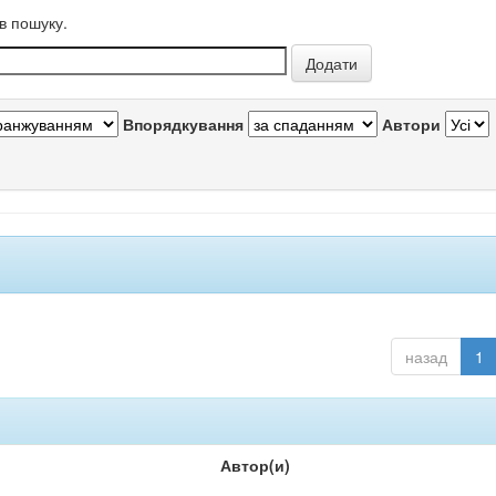
в пошуку.
Впорядкування
Автори
назад
1
Автор(и)