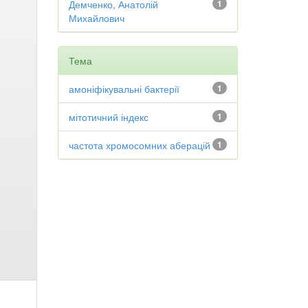
Демченко, Анатолій
1
Михайлович
Тема
амоніфікувальні бактерії
1
мітотичний індекс
1
частота хромосомних аберацій
1