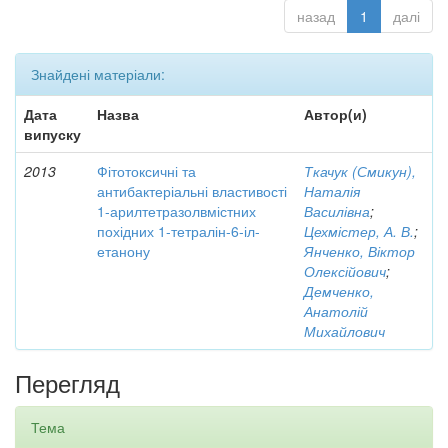
назад
1
далі
Знайдені матеріали:
Дата
Назва
Автор(и)
випуску
2013
Фітотоксичні та
Ткачук (Смикун),
антибактеріальні властивості
Наталія
1-арилтетразолвмістних
Василівна
;
похідних 1-тетралін-6-іл-
Цехмістер, А. В.
;
етанону
Янченко, Віктор
Олексійович
;
Демченко,
Анатолій
Михайлович
Перегляд
Тема