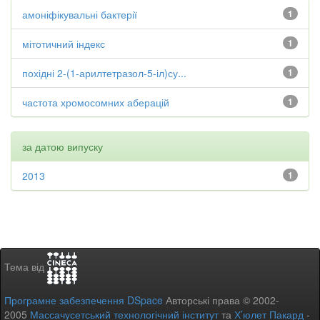
амоніфікувальні бактерії
1
мітотичний індекс
1
похідні 2-(1-арилтетразол-5-іл)су...
1
частота хромосомних аберацій
1
за датою випуску
2013
1
Тема від
Програмне забезпечення DSpace
Авторські права © 2002-
2005
Массачусетський технологічний інститут
та
Х’юлет Пакард
-