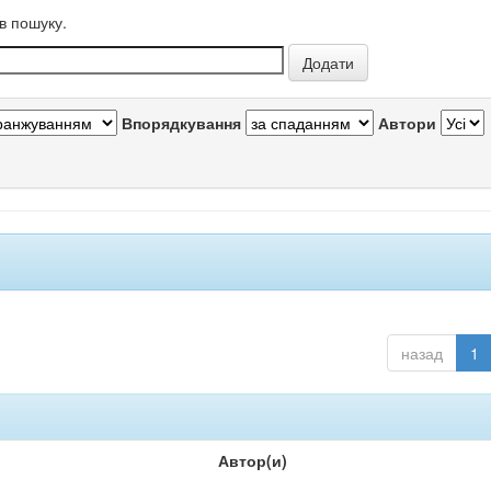
в пошуку.
Впорядкування
Автори
назад
1
Автор(и)