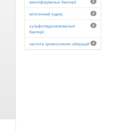
амоніфікувальні бактерії
1
мітотичний індекс
1
сульфатвідновлювальні
1
бактерії
частота хромосомних аберацій
1