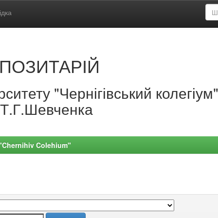
ідка
ПОЗИТАРІЙ
ситету "Чернігівський колегіум
.Т.Г.Шевченка
 "Chernihiv Colehium"