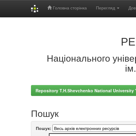
Головна сторінка
Перегляд
Дов
Skip
navigation
РЕ
Національного універ
ім
Repository T.H.Shevchenko National University
Пошук
Пошук: