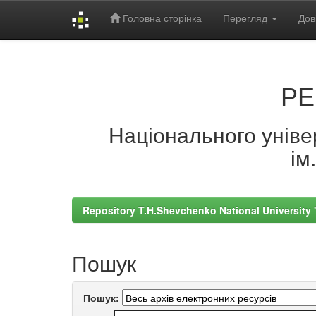
Головна сторінка
Перегляд
Дов
Skip
navigation
РЕ
Національного універ
ім
Repository T.H.Shevchenko National University
Пошук
Пошук: