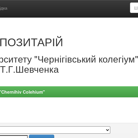
ідка
ПОЗИТАРІЙ
ситету "Чернігівський колегіум
.Т.Г.Шевченка
 "Chernihiv Colehium"