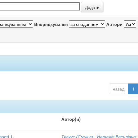
Впорядкування
Автори
назад
1
Автор(и)
вості 1-
Ткачук (Смикун), Наталія Василівна
;