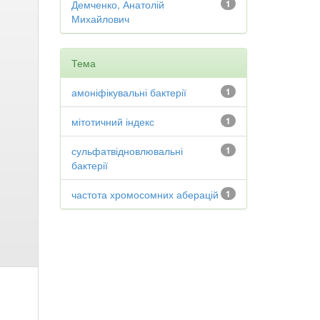
Демченко, Анатолій
1
Михайлович
Тема
амоніфікувальні бактерії
1
мітотичний індекс
1
сульфатвідновлювальні
1
бактерії
частота хромосомних аберацій
1