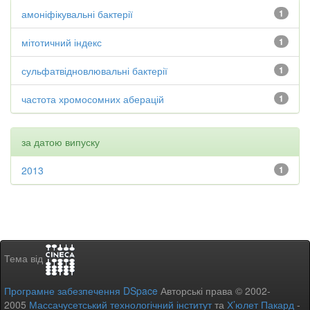
амоніфікувальні бактерії
1
мітотичний індекс
1
сульфатвідновлювальні бактерії
1
частота хромосомних аберацій
1
за датою випуску
2013
1
Тема від
Програмне забезпечення DSpace
Авторські права © 2002-
2005
Массачусетський технологічний інститут
та
Х’юлет Пакард
-