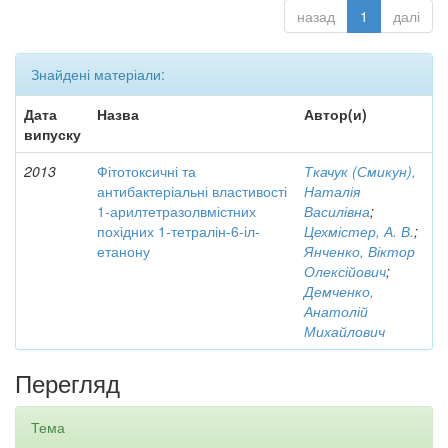
назад
1
далі
Знайдені матеріали:
Дата
Назва
Автор(и)
випуску
2013
Фітотоксичні та
Ткачук (Смикун),
антибактеріальні властивості
Наталія
1-арилтетразолвмістних
Василівна
;
похідних 1-тетралін-6-іл-
Цехмістер, А. В.
;
етанону
Янченко, Віктор
Олексійович
;
Демченко,
Анатолій
Михайлович
Перегляд
Тема