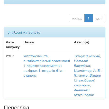
назад
1
далі
Знайдені матеріали:
Дата
Назва
Автор(и)
випуску
2013
Фітотоксичні та
Ткачук (Смикун),
антибактеріальні властивості
Наталія
1-арилтетразолвмістних
Василівна
;
похідних 1-тетралін-6-іл-
Цехмістер, А. В.
;
етанону
Янченко, Віктор
Олексійович
;
Демченко,
Анатолій
Михайлович
Перегляд