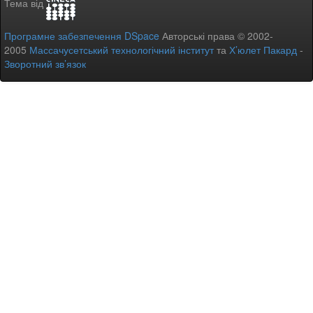
Тема від
Програмне забезпечення DSpace
Авторські права © 2002-
2005
Массачусетський технологічний інститут
та
Х’юлет Пакард
-
Зворотний зв’язок