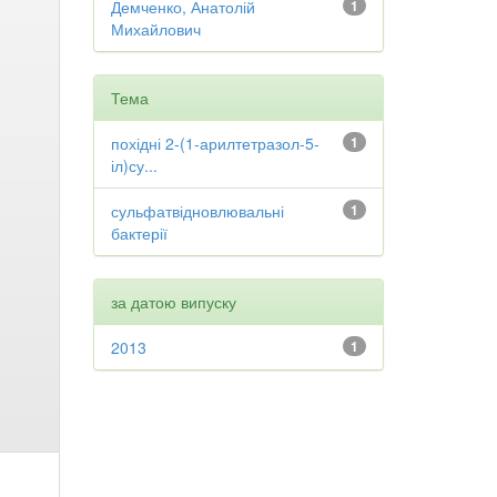
Демченко, Анатолій
1
Михайлович
Тема
похідні 2-(1-арилтетразол-5-
1
іл)су...
сульфатвідновлювальні
1
бактерії
за датою випуску
2013
1