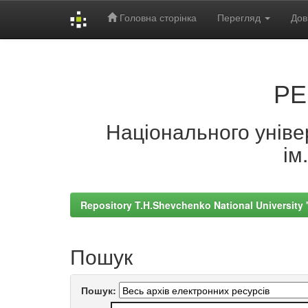
Головна сторінка
Перегляд
Дов
Skip
navigation
РЕ
Національного універ
ім
Repository T.H.Shevchenko National University
Пошук
Пошук: