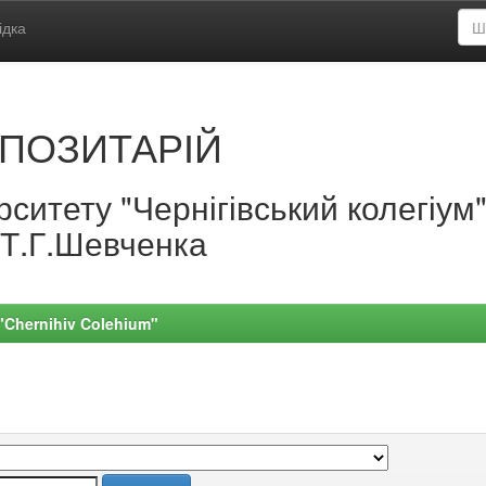
ідка
ПОЗИТАРІЙ
ситету "Чернігівський колегіум
.Т.Г.Шевченка
 "Chernihiv Colehium"