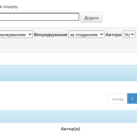
в пошуку.
Впорядкування
Автори
назад
1
Автор(и)