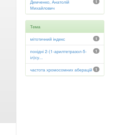
Демченко, Анатолій
1
Михайлович
Тема
мітотичний індекс
1
похідні 2-(1-арилтетразол-5-
1
іл)су...
частота хромосомних аберацій
1