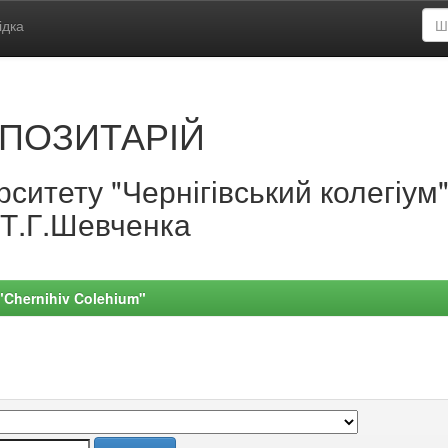
ідка
ПОЗИТАРІЙ
ситету "Чернігівський колегіум
.Т.Г.Шевченка
 "Chernihiv Colehium"