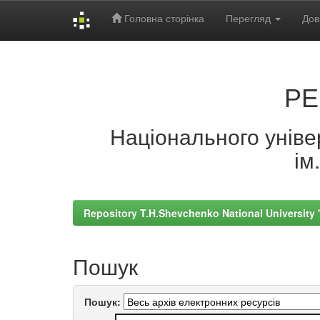
Головна сторінка
Перегляд
Дов
Skip
navigation
РЕ
Національного універ
ім
Repository T.H.Shevchenko National University
Пошук
Пошук: