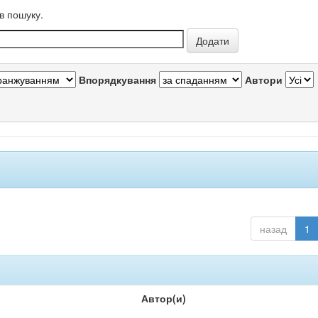
в пошуку.
Впорядкування
Автори
назад
1
Автор(и)