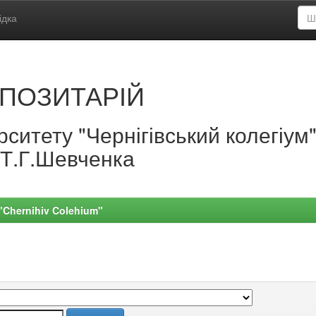
ідка
ПОЗИТАРІЙ
ситету "Чернігівський колегіум
.Т.Г.Шевченка
 "Chernihiv Colehium"