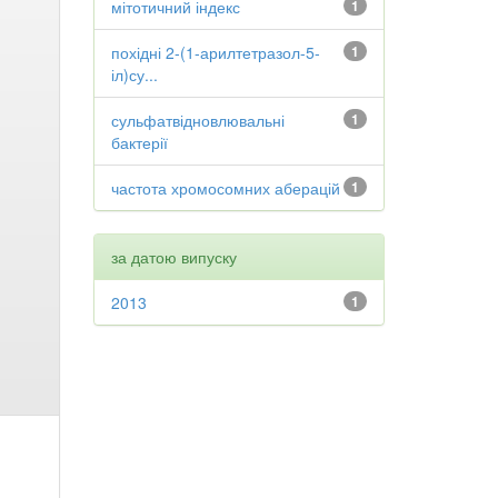
мітотичний індекс
1
похідні 2-(1-арилтетразол-5-
1
іл)су...
сульфатвідновлювальні
1
бактерії
частота хромосомних аберацій
1
за датою випуску
2013
1