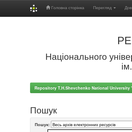
Головна сторінка
Перегляд
Дов
Skip
navigation
РЕ
Національного універ
ім
Repository T.H.Shevchenko National University
Пошук
Пошук: