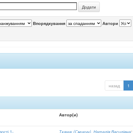
Впорядкування
Автори
назад
1
Автор(и)
вості 1-
Ткачук (Смикун), Наталія Василівна
;