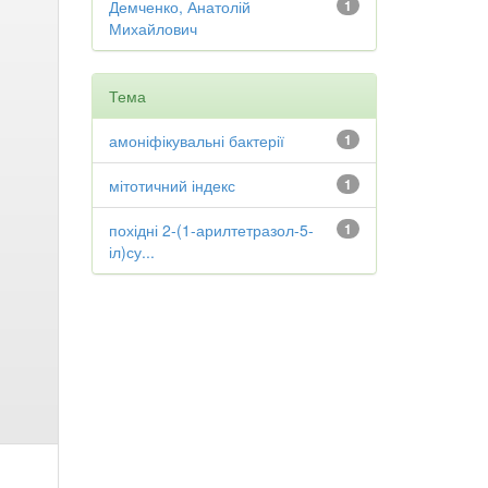
Демченко, Анатолій
1
Михайлович
Тема
амоніфікувальні бактерії
1
мітотичний індекс
1
похідні 2-(1-арилтетразол-5-
1
іл)су...