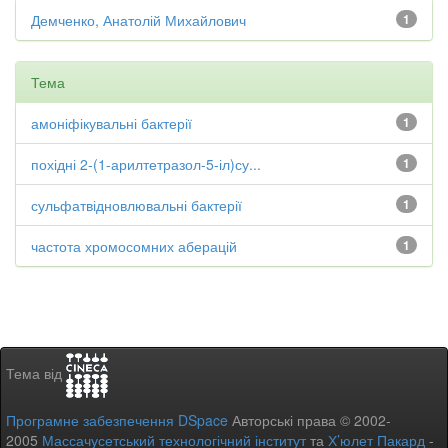
Демченко, Анатолій Михайлович
1
Тема
амоніфікувальні бактерії
1
похідні 2-(1-арилтетразол-5-іл)су...
1
сульфатвідновлювальні бактерії
1
частота хромосомних аберацій
1
Тема від
Програмне забезпечення DSpace
Авторські права © 2002-
2005
Массачусетський технологічний інститут
та
Х’юлет Пакард
-