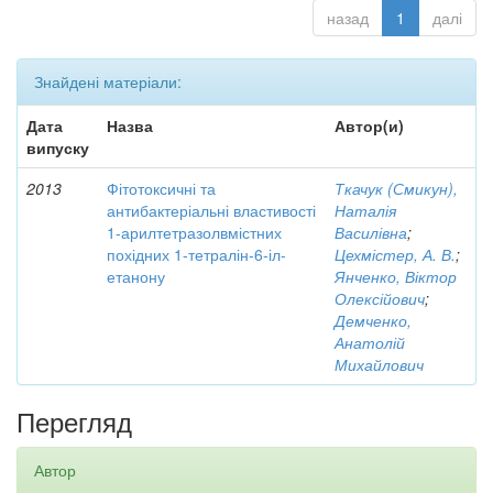
назад
1
далі
Знайдені матеріали:
Дата
Назва
Автор(и)
випуску
2013
Фітотоксичні та
Ткачук (Смикун),
антибактеріальні властивості
Наталія
1-арилтетразолвмістних
Василівна
;
похідних 1-тетралін-6-іл-
Цехмістер, А. В.
;
етанону
Янченко, Віктор
Олексійович
;
Демченко,
Анатолій
Михайлович
Перегляд
Автор