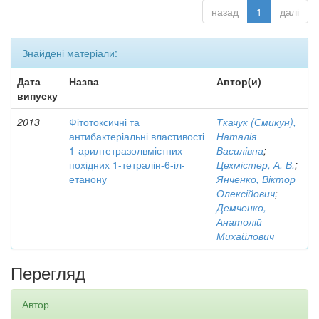
назад
1
далі
Знайдені матеріали:
Дата
Назва
Автор(и)
випуску
2013
Фітотоксичні та
Ткачук (Смикун),
антибактеріальні властивості
Наталія
1-арилтетразолвмістних
Василівна
;
похідних 1-тетралін-6-іл-
Цехмістер, А. В.
;
етанону
Янченко, Віктор
Олексійович
;
Демченко,
Анатолій
Михайлович
Перегляд
Автор