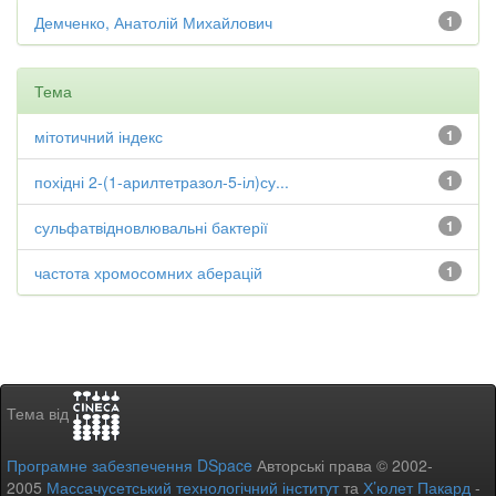
Демченко, Анатолій Михайлович
1
Тема
мітотичний індекс
1
похідні 2-(1-арилтетразол-5-іл)су...
1
сульфатвідновлювальні бактерії
1
частота хромосомних аберацій
1
Тема від
Програмне забезпечення DSpace
Авторські права © 2002-
2005
Массачусетський технологічний інститут
та
Х’юлет Пакард
-